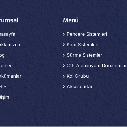
rumsal
Menü
nasayfa
Pencere Sistemleri
akkımızda
Kapı Sistemleri
og
Sürme Sistemler
ünler
C16 Alüminyum Donanımlar
okümanlar
Kol Grubu
S.S.
Aksesuarlar
etişim