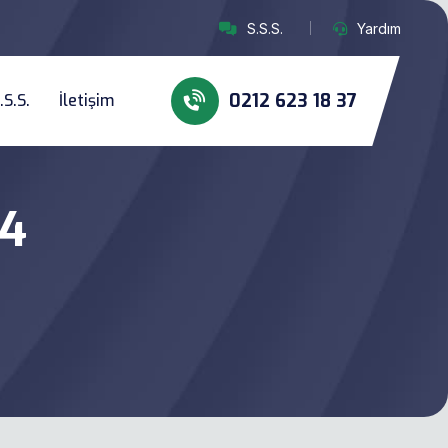
S.S.S.
Yardım
0212 623 18 37
.S.S.
İletişim
4