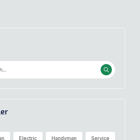
ler
an
Electric
Handyman
Service