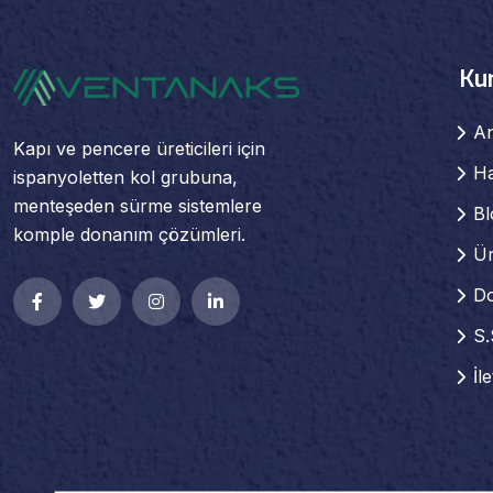
Ku
A
Kapı ve pencere üreticileri için
H
ispanyoletten kol grubuna,
menteşeden sürme sistemlere
Bl
komple donanım çözümleri.
Ür
D
S.
İl