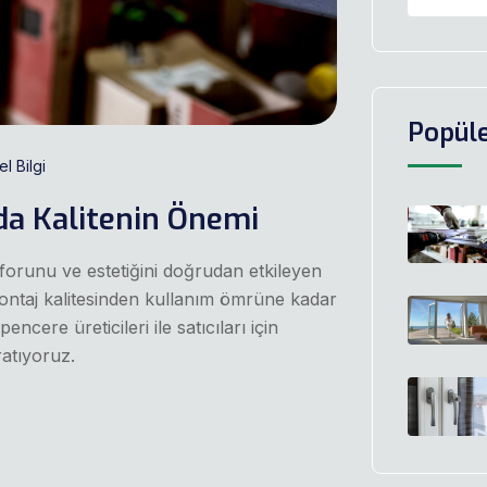
Popüle
l Bilgi
da Kalitenin Önemi
nforunu ve estetiğini doğrudan etkileyen
montaj kalitesinden kullanım ömrüne kadar
cere üreticileri ile satıcıları için
ratıyoruz.