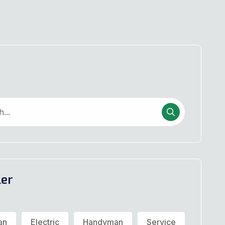
ler
an
Electric
Handyman
Service