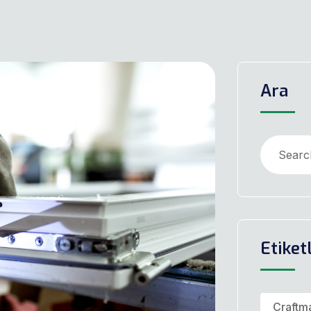
Ara
Etiket
Craftm