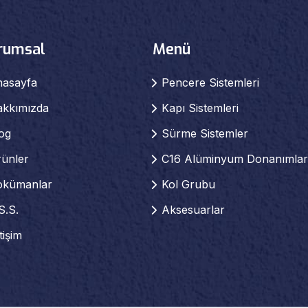
rumsal
Menü
nasayfa
Pencere Sistemleri
akkımızda
Kapı Sistemleri
og
Sürme Sistemler
ünler
C16 Alüminyum Donanımlar
okümanlar
Kol Grubu
S.S.
Aksesuarlar
etişim