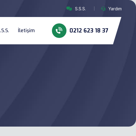
S.S.S.
Yardım
0212 623 18 37
.S.S.
İletişim