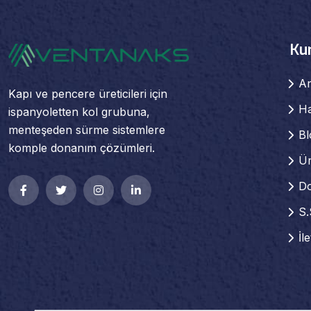
Ku
A
Kapı ve pencere üreticileri için
H
ispanyoletten kol grubuna,
menteşeden sürme sistemlere
Bl
komple donanım çözümleri.
Ür
D
S.
İl