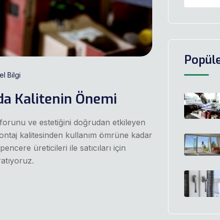
Popüle
l Bilgi
da Kalitenin Önemi
nforunu ve estetiğini doğrudan etkileyen
montaj kalitesinden kullanım ömrüne kadar
cere üreticileri ile satıcıları için
ratıyoruz.